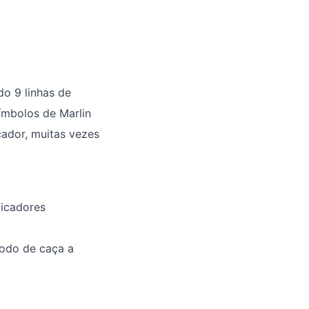
do 9 linhas de
ímbolos de Marlin
ador, muitas vezes
licadores
modo de caça a