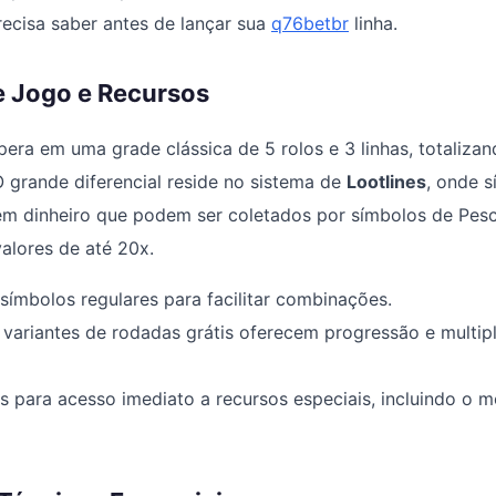
ecisa saber antes de lançar sua
q76betbr
linha.
 Jogo e Recursos
era em uma grade clássica de 5 rolos e 3 linhas, totalizan
 grande diferencial reside no sistema de
Lootlines
, onde s
em dinheiro que podem ser coletados por símbolos de Pesc
valores de até 20x.
ímbolos regulares para facilitar combinações.
 variantes de rodadas grátis oferecem progressão e multip
 para acesso imediato a recursos especiais, incluindo o 