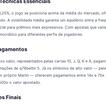
Técnicas Essenciais
25%, o jogo se posiciona acima da média do mercado, o
ido. A volatilidade média garante um equilíbrio entre a freq
cial para prêmios mais expressivos. Com apostas que vari
emocrático para diferentes perfis de jogadores.
Pagamentos
xo valor, representados pelas cartas 10, J, Q, K e A, pagam
nações de q76betbr 5. Já os símbolos de alto valor — pei
br próprio Marlin — oferecem pagamentos entre 14x e 70x 
500x o valor apostado.
s Finais