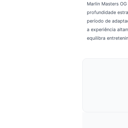
Marlin Masters OG
profundidade estr
período de adaptaç
a experiência alt
equilibra entreten