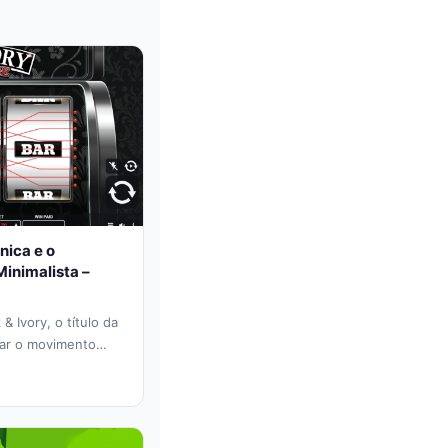
nica e o
inimalista –
 Ivory, o título da
var o movimento