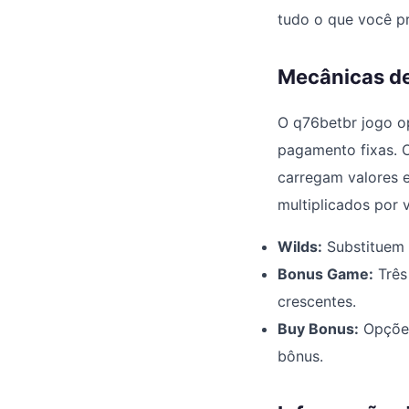
tudo o que você pr
Mecânicas de
O q76betbr jogo op
pagamento fixas. O
carregam valores 
multiplicados por 
Wilds:
Substituem s
Bonus Game:
Três
crescentes.
Buy Bonus:
Opções
bônus.