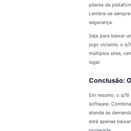
pilares da platafo
Lembre-se sempre 
segurança.
Seja para baixar u
jogo viciante, o q
múltiplos sites, 
lugar.
Conclusão: O
Em resumo, o q76 
software. Combinan
atende às demandas
está apenas baixan
protegida.