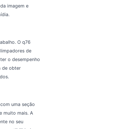
e da imagem e
ídia.
abalho. O q76
, limpadores de
anter o desempenho
a de obter
dos.
a com uma seção
e muito mais. A
ente no seu