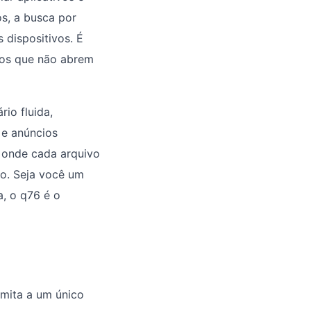
s, a busca por
 dispositivos. É
ios que não abrem
io fluida,
 e anúncios
, onde cada arquivo
co. Seja você um
a, o q76 é o
imita a um único