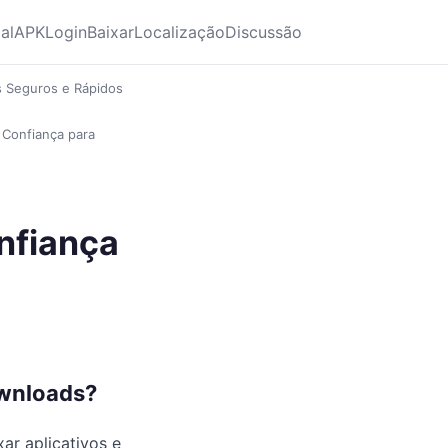
ial
APK
Login
Baixar
Localização
Discussão
s Seguros e Rápidos
e Confiança para
onfiança
ownloads?
ar aplicativos e