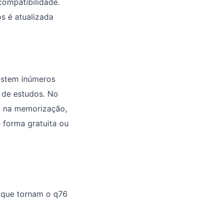
compatibilidade.
os é atualizada
xistem inúmeros
o de estudos. No
am na memorização,
 forma gratuita ou
s que tornam o q76